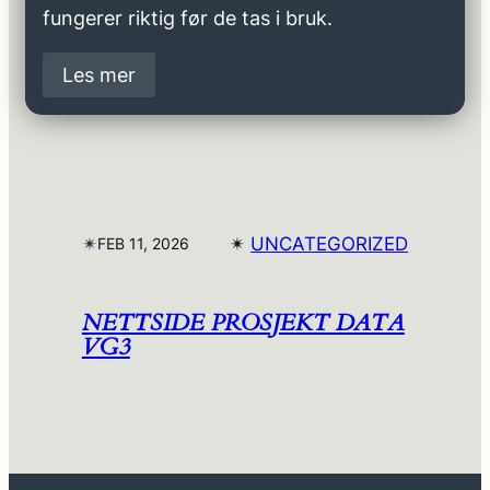
fungerer riktig før de tas i bruk.
Les mer
✴︎
✴︎
UNCATEGORIZED
FEB 11, 2026
NETTSIDE PROSJEKT DATA
VG3