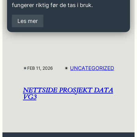
fungerer riktig før de tas i bruk.
Les mer
✴︎
✴︎
UNCATEGORIZED
FEB 11, 2026
NETTSIDE PROSJEKT DATA
VG3