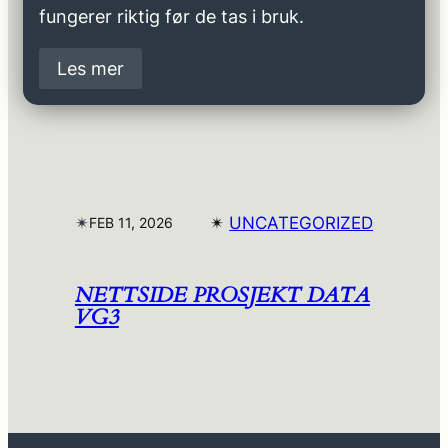
fungerer riktig før de tas i bruk.
Les mer
✴︎
✴︎
UNCATEGORIZED
FEB 11, 2026
NETTSIDE PROSJEKT DATA
VG3