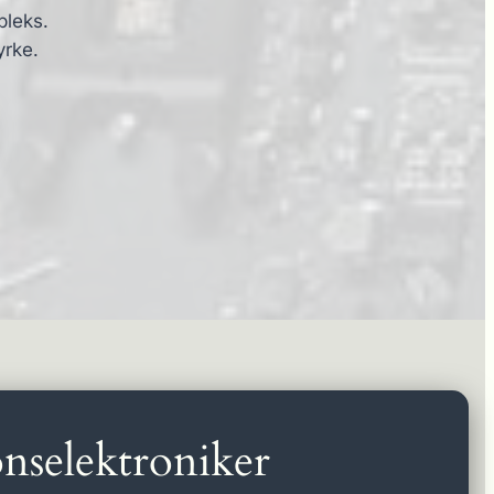
pleks.
yrke.
nselektroniker