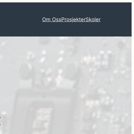
Om Oss
Prosjekter
Skoler
g