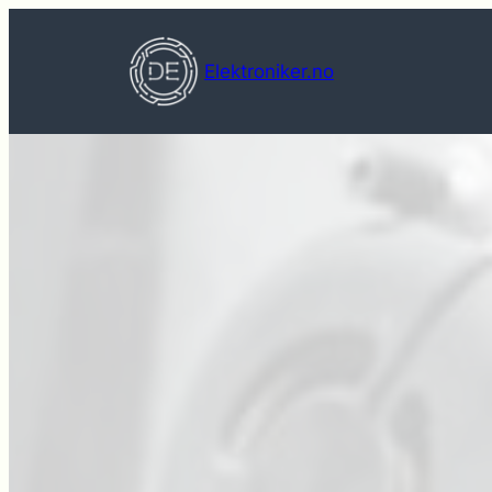
Hopp
til
Elektroniker.no
innhold