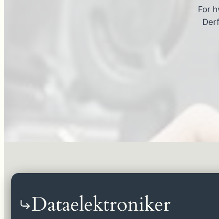
For h
Derf
Dataelektroniker