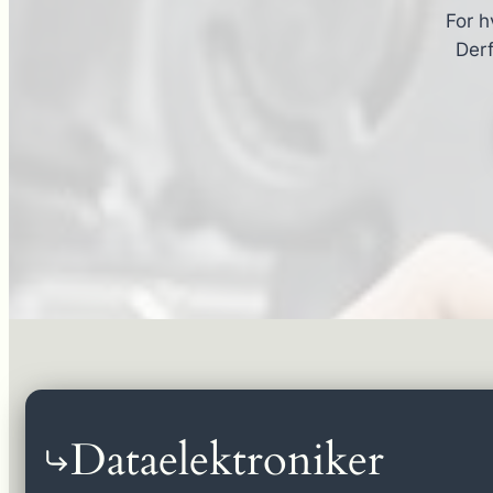
For h
Derf
Dataelektroniker