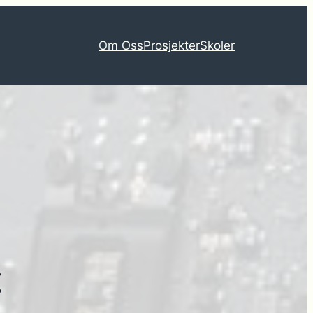
Om Oss
Prosjekter
Skoler
g