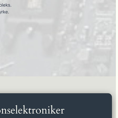
pleks.
yrke.
nselektroniker