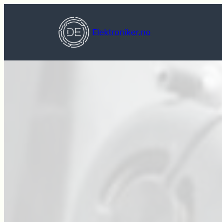
Hopp
til
Elektroniker.no
innhold