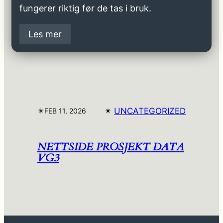
fungerer riktig før de tas i bruk.
Les mer
✴︎
✴︎
UNCATEGORIZED
FEB 11, 2026
NETTSIDE PROSJEKT DATA
VG3