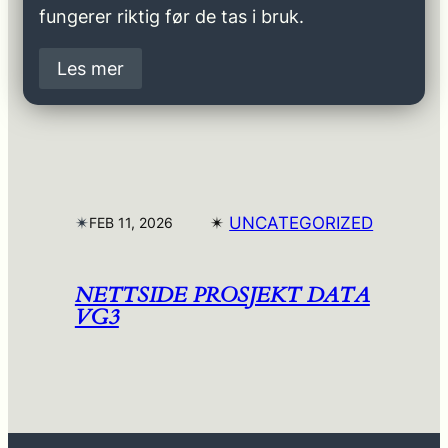
fungerer riktig før de tas i bruk.
Les mer
✴︎
✴︎
UNCATEGORIZED
FEB 11, 2026
NETTSIDE PROSJEKT DATA
VG3