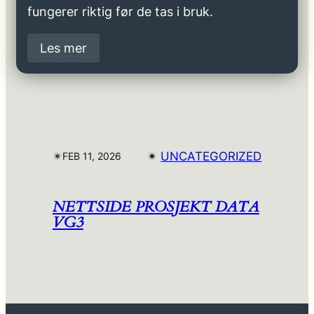
fungerer riktig før de tas i bruk.
Les mer
✴︎
✴︎
UNCATEGORIZED
FEB 11, 2026
NETTSIDE PROSJEKT DATA
VG3