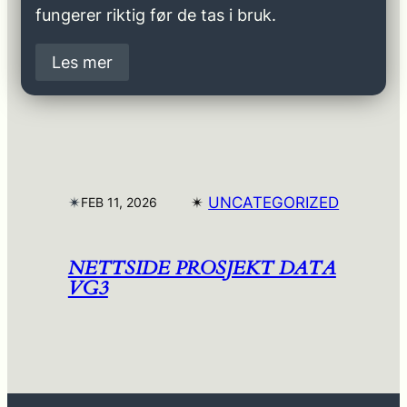
fungerer riktig før de tas i bruk.
Les mer
✴︎
✴︎
UNCATEGORIZED
FEB 11, 2026
NETTSIDE PROSJEKT DATA
VG3