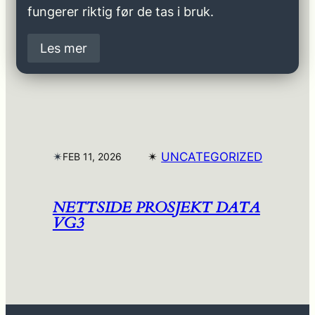
fungerer riktig før de tas i bruk.
Les mer
✴︎
✴︎
UNCATEGORIZED
FEB 11, 2026
NETTSIDE PROSJEKT DATA
VG3