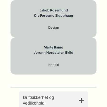
Jakob Rosenlund
Ole Forvemo Slupphaug
Design
Marte Ramo
Jorunn Nordsteien Eklid
Innhold
Driftsikkerhet og
vedlikehold